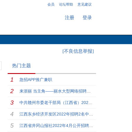
会员
论坛帮助
意见建议
注册
登录
[不良信息举报]
热门主题
急招APP推广兼职
来浙丽 当主角——丽水大型网络招聘平台发布！
中共赣州市委老干部局（江西省）2022年招募2名高校毕业生见
江西东乡经济开发区2022年招聘2名中级注册安全工程师公告
江西省井冈山报社2022年4月公开招聘5名工作人员公告